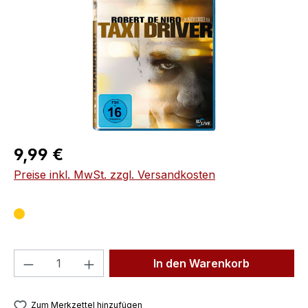
Regulärer Preis:
9,99 €
Preise inkl. MwSt. zzgl. Versandkosten
Produkt Anzahl: Gib den gewünschten We
In den Warenkorb
Zum Merkzettel hinzufügen