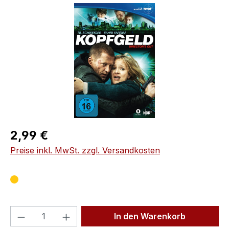
Bildergalerie überspringen
Regulärer Preis:
2,99 €
Preise inkl. MwSt. zzgl. Versandkosten
Produkt Anzahl: Gib den gewünschten We
In den Warenkorb