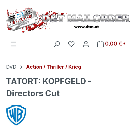
Zum Hauptinhalt springen
Du hast 0 Produkte auf d
0,00 €*
DVD
Action / Thriller / Krieg
TATORT: KOPFGELD -
Directors Cut