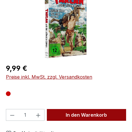
Regulärer Preis:
9,99 €
Preise inkl. MwSt. zzgl. Versandkosten
Produkt Anzahl: Gib den gewünschten We
In den Warenkorb