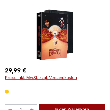
Bildergalerie überspringen
Regulärer Preis:
29,99 €
Preise inkl. MwSt. zzgl. Versandkosten
Produkt Anzahl: Gib den gewünschten We
In den Warenkorb