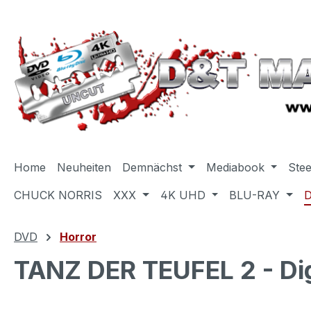
m Hauptinhalt springen
Zur Suche springen
Zur Hauptnavigation springen
Home
Neuheiten
Demnächst
Mediabook
Ste
CHUCK NORRIS
XXX
4K UHD
BLU-RAY
DVD
Horror
TANZ DER TEUFEL 2 - Dig