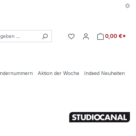
Du hast 0 Produkte auf d
0,00 €*
ndernummern
Aktion der Woche
Indeed Neuheiten