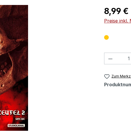
Regulärer Pr
8,99 €
Preise inkl
Produkt
Zum Merkze
Produktnu