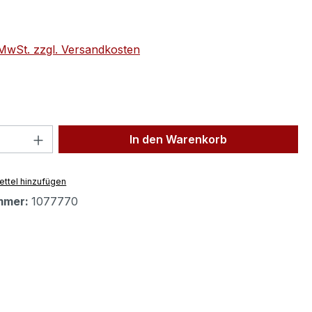
eis:
. MwSt. zzgl. Versandkosten
 Anzahl: Gib den gewünschten Wert ein 
In den Warenkorb
ttel hinzufügen
mmer:
1077770