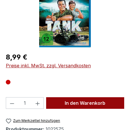
Regulärer Preis:
8,99 €
Preise inkl. MwSt. zzgl. Versandkosten
Produkt Anzahl: Gib den gewünschten We
In den Warenkorb
Zum Merkzettel hinzufügen
Produktnummer:
1022575