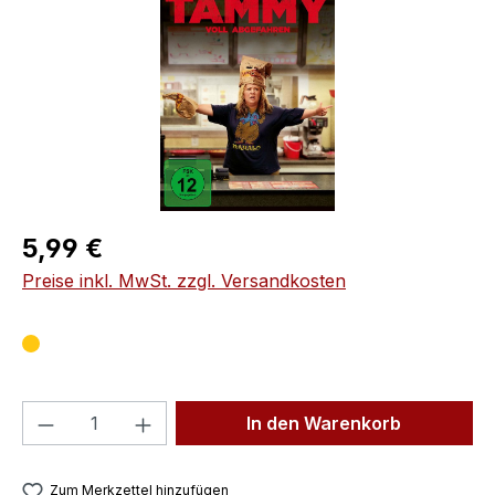
Regulärer Preis:
5,99 €
Preise inkl. MwSt. zzgl. Versandkosten
Produkt Anzahl: Gib den gewünschten We
In den Warenkorb
Zum Merkzettel hinzufügen