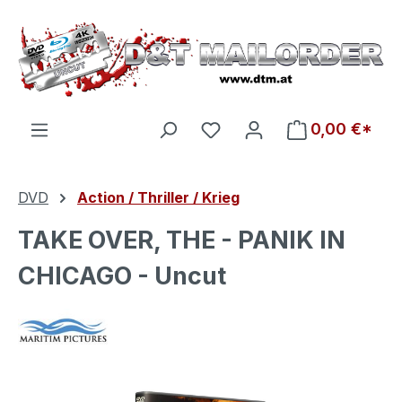
Zum Hauptinhalt springen
Du hast 0 Produkte auf d
0,00 €*
DVD
Action / Thriller / Krieg
TAKE OVER, THE - PANIK IN
CHICAGO - Uncut
Bildergalerie überspringen