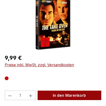
Regulärer Preis:
9,99 €
Preise inkl. MwSt. zzgl. Versandkosten
Produkt Anzahl: Gib den gewünschten We
In den Warenkorb