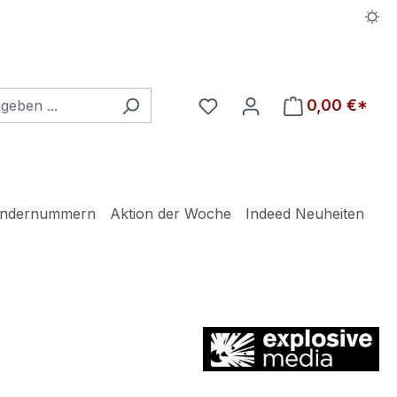
Du hast 0 Produkte auf d
0,00 €*
ndernummern
Aktion der Woche
Indeed Neuheiten