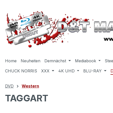
m Hauptinhalt springen
Zur Suche springen
Zur Hauptnavigation springen
Home
Neuheiten
Demnächst
Mediabook
Ste
CHUCK NORRIS
XXX
4K UHD
BLU-RAY
DVD
Western
TAGGART