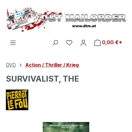
Zum Hauptinhalt springen
Du hast 0 Produkte auf d
0,00 €*
DVD
Action / Thriller / Krieg
SURVIVALIST, THE
Bildergalerie überspringen