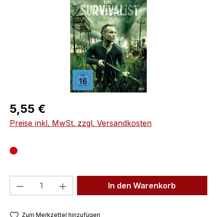
Regulärer Preis:
5,55 €
Preise inkl. MwSt. zzgl. Versandkosten
Produkt Anzahl: Gib den gewünschten We
In den Warenkorb
Zum Merkzettel hinzufügen