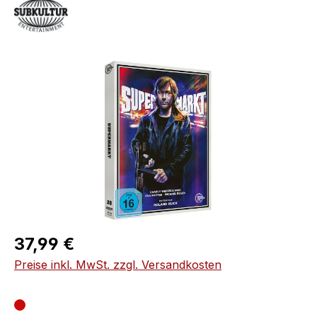
Bildergalerie überspringen
Regulärer Preis:
37,99 €
Preise inkl. MwSt. zzgl. Versandkosten