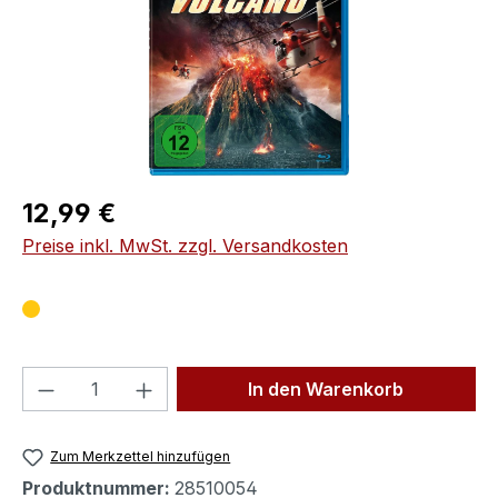
Regulärer Preis:
12,99 €
Preise inkl. MwSt. zzgl. Versandkosten
Produkt Anzahl: Gib den gewünschten We
In den Warenkorb
Zum Merkzettel hinzufügen
Produktnummer:
28510054