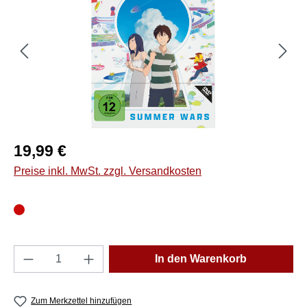
Regulärer Preis:
19,99 €
Preise inkl. MwSt. zzgl. Versandkosten
Produkt Anzahl: Gib den gewünschten Wert e
In den Warenkorb
Zum Merkzettel hinzufügen