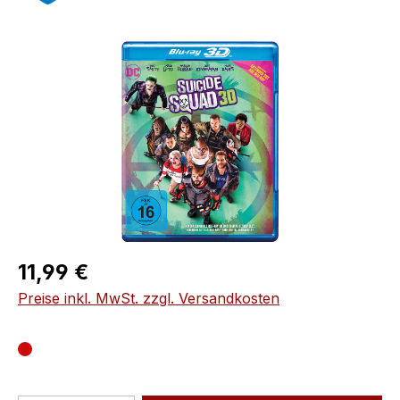
Bildergalerie überspringen
Regulärer Preis:
11,99 €
Preise inkl. MwSt. zzgl. Versandkosten