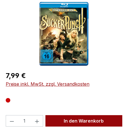
Bildergalerie überspringen
Regulärer Preis:
7,99 €
Preise inkl. MwSt. zzgl. Versandkosten
Produkt Anzahl: Gib den gewünschten We
In den Warenkorb