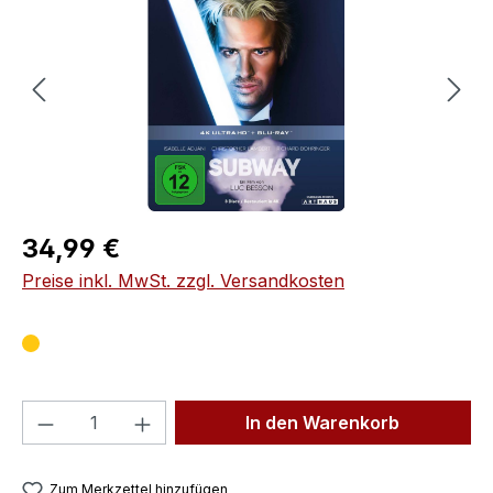
Regulärer Preis:
34,99 €
Preise inkl. MwSt. zzgl. Versandkosten
Produkt Anzahl: Gib den gewünschten We
In den Warenkorb
Zum Merkzettel hinzufügen