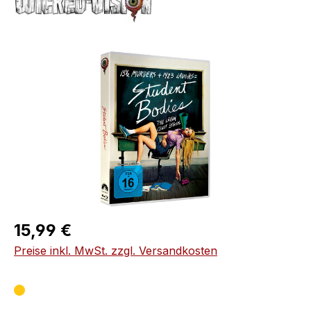
Bildergalerie überspringen
Regulärer Preis:
15,99 €
Preise inkl. MwSt. zzgl. Versandkosten