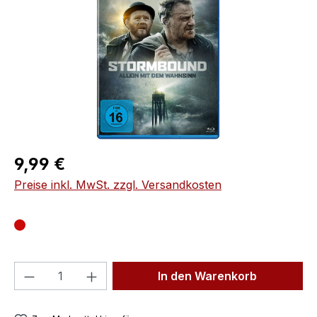
Regulärer Preis:
9,99 €
Preise inkl. MwSt. zzgl. Versandkosten
Produkt Anzahl: Gib den gewünschten We
In den Warenkorb