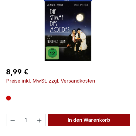
Regulärer Preis:
8,99 €
Preise inkl. MwSt. zzgl. Versandkosten
Produkt Anzahl: Gib den gewünschten We
In den Warenkorb