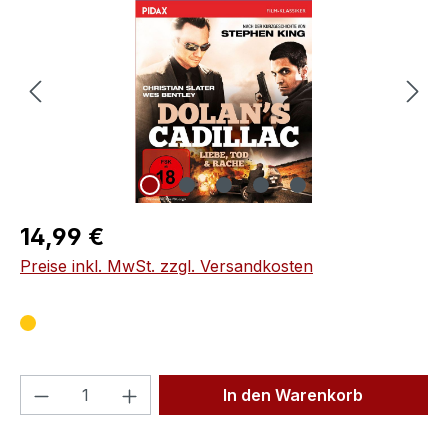
Regulärer Preis:
14,99 €
Preise inkl. MwSt. zzgl. Versandkosten
Produkt Anzahl: Gib den gewünschten We
In den Warenkorb