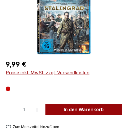
Regulärer Preis:
9,99 €
Preise inkl. MwSt. zzgl. Versandkosten
Produkt Anzahl: Gib den gewünschten We
In den Warenkorb
Zum Merkzettel hinzufügen