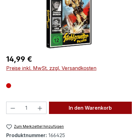
Regulärer Preis:
14,99 €
Preise inkl. MwSt. zzgl. Versandkosten
Produkt Anzahl: Gib den gewünschten We
In den Warenkorb
Zum Merkzettel hinzufügen
Produktnummer:
166425