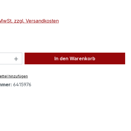
eis:
. MwSt. zzgl. Versandkosten
 Anzahl: Gib den gewünschten Wert ein 
In den Warenkorb
ttel hinzufügen
mmer:
6415976