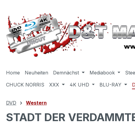
m Hauptinhalt springen
Zur Suche springen
Zur Hauptnavigation springen
Home
Neuheiten
Demnächst
Mediabook
Ste
CHUCK NORRIS
XXX
4K UHD
BLU-RAY
DVD
Western
STADT DER VERDAMMTE