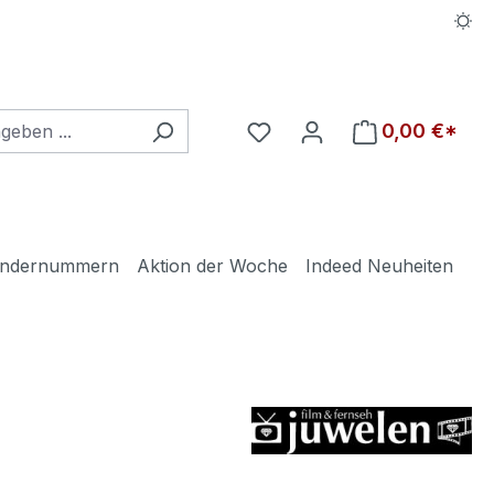
Du hast 0 Produkte auf d
0,00 €*
ndernummern
Aktion der Woche
Indeed Neuheiten