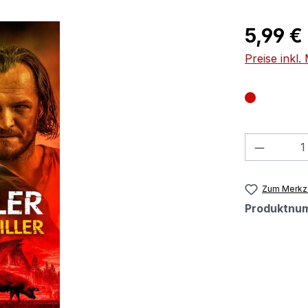
Regulärer Pr
5,99 €
Preise inkl
Produkt
Zum Merkze
Produktnu