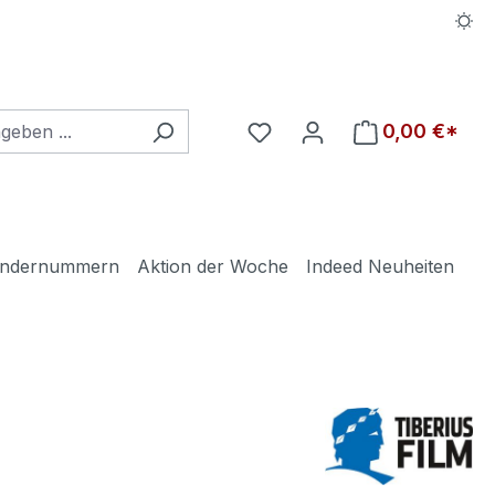
Du hast 0 Produkte auf d
0,00 €*
ndernummern
Aktion der Woche
Indeed Neuheiten