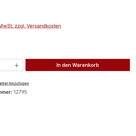
eis:
. MwSt. zzgl. Versandkosten
 Anzahl: Gib den gewünschten Wert ein 
In den Warenkorb
ttel hinzufügen
mmer:
12795