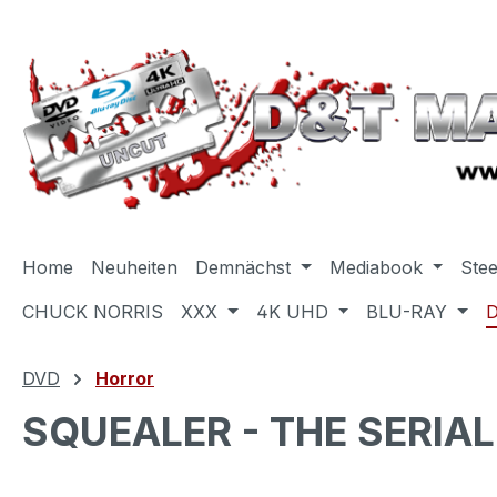
m Hauptinhalt springen
Zur Suche springen
Zur Hauptnavigation springen
Home
Neuheiten
Demnächst
Mediabook
Ste
CHUCK NORRIS
XXX
4K UHD
BLU-RAY
DVD
Horror
SQUEALER - THE SERIAL 