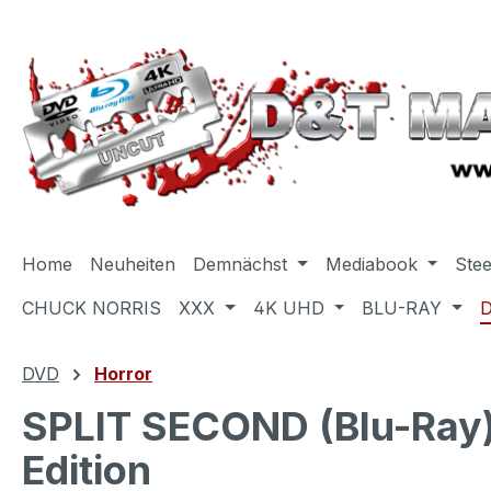
m Hauptinhalt springen
Zur Suche springen
Zur Hauptnavigation springen
Home
Neuheiten
Demnächst
Mediabook
Ste
CHUCK NORRIS
XXX
4K UHD
BLU-RAY
DVD
Horror
SPLIT SECOND (Blu-Ray) 
Edition