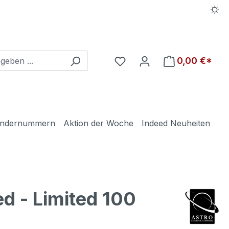
Du hast 0 Produkte auf d
0,00 €*
ndernummern
Aktion der Woche
Indeed Neuheiten
d - Limited 100