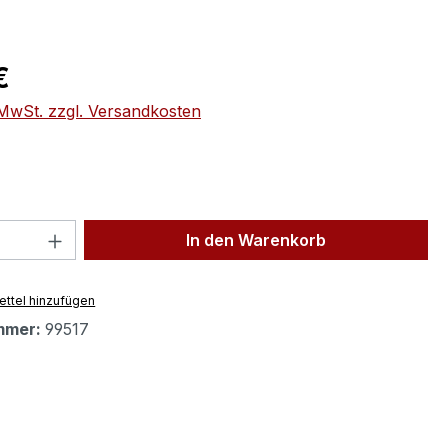
eis:
€
. MwSt. zzgl. Versandkosten
 Anzahl: Gib den gewünschten Wert ein 
In den Warenkorb
ttel hinzufügen
mmer:
99517