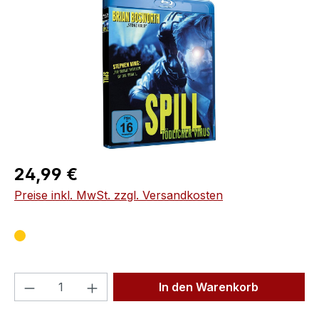
Regulärer Preis:
24,99 €
Preise inkl. MwSt. zzgl. Versandkosten
Produkt Anzahl: Gib den gewünschten We
In den Warenkorb