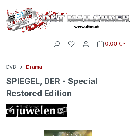
Zum Hauptinhalt springen
Du hast 0 Produkte auf d
0,00 €*
DVD
Drama
SPIEGEL, DER - Special
Restored Edition
Bildergalerie überspringen