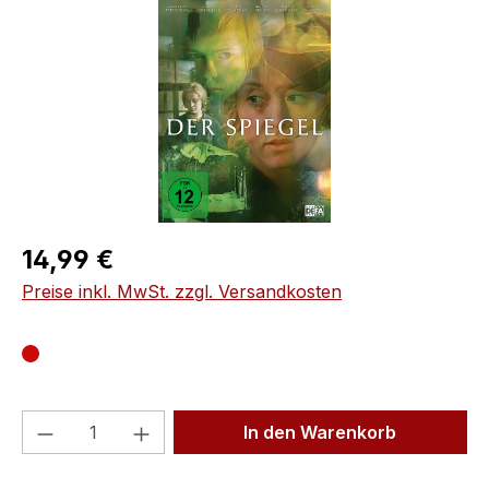
Regulärer Preis:
14,99 €
Preise inkl. MwSt. zzgl. Versandkosten
Produkt Anzahl: Gib den gewünschten We
In den Warenkorb