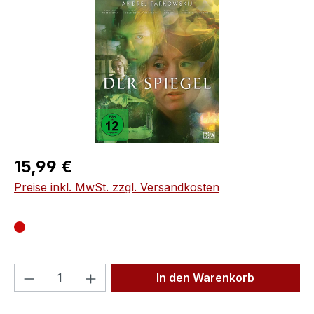
Regulärer Preis:
15,99 €
Preise inkl. MwSt. zzgl. Versandkosten
Produkt Anzahl: Gib den gewünschten We
In den Warenkorb