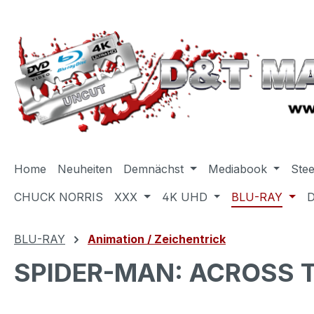
m Hauptinhalt springen
Zur Suche springen
Zur Hauptnavigation springen
Home
Neuheiten
Demnächst
Mediabook
Ste
CHUCK NORRIS
XXX
4K UHD
BLU-RAY
BLU-RAY
Animation / Zeichentrick
SPIDER-MAN: ACROSS TH