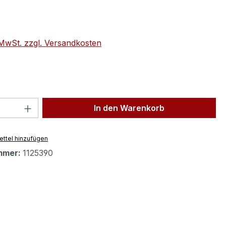
eis:
. MwSt. zzgl. Versandkosten
 Anzahl: Gib den gewünschten Wert ein 
In den Warenkorb
ttel hinzufügen
mmer:
1125390