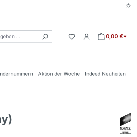
Du hast 0 Produkte auf d
0,00 €*
ndernummern
Aktion der Woche
Indeed Neuheiten
y)