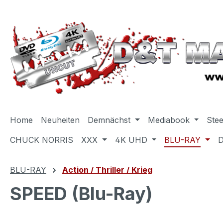
m Hauptinhalt springen
Zur Suche springen
Zur Hauptnavigation springen
Home
Neuheiten
Demnächst
Mediabook
Ste
CHUCK NORRIS
XXX
4K UHD
BLU-RAY
BLU-RAY
Action / Thriller / Krieg
SPEED (Blu-Ray)