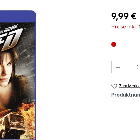
Regulärer Pr
9,99 €
Preise inkl
Produkt
Zum Merkze
Produktnu