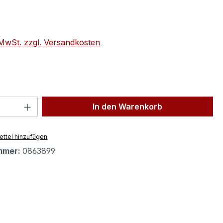
eis:
. MwSt. zzgl. Versandkosten
 Anzahl: Gib den gewünschten Wert ein 
In den Warenkorb
ttel hinzufügen
mmer:
0863899