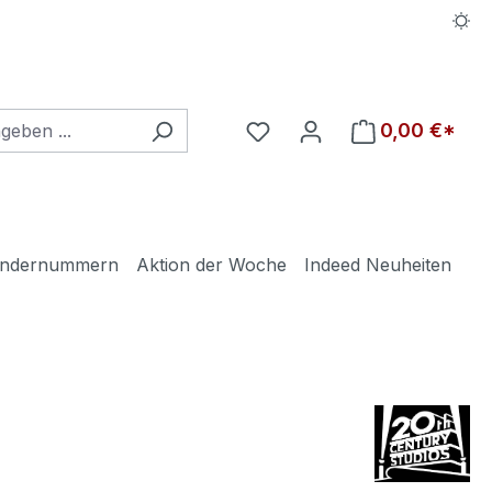
Du hast 0 Produkte auf d
0,00 €*
ndernummern
Aktion der Woche
Indeed Neuheiten