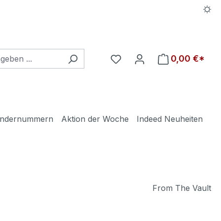
Du hast 0 Produkte auf d
0,00 €*
ndernummern
Aktion der Woche
Indeed Neuheiten
From The Vault