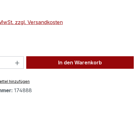
eis:
€
. MwSt. zzgl. Versandkosten
 Anzahl: Gib den gewünschten Wert ein 
In den Warenkorb
ttel hinzufügen
mmer:
174888