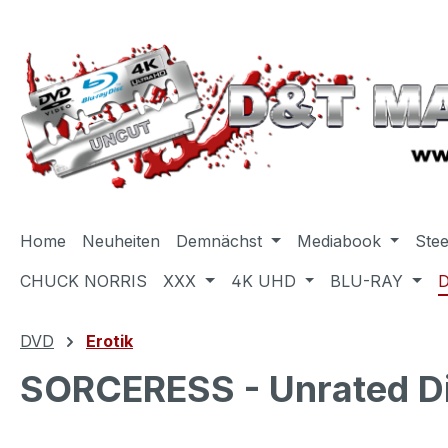
m Hauptinhalt springen
Zur Suche springen
Zur Hauptnavigation springen
Home
Neuheiten
Demnächst
Mediabook
Ste
CHUCK NORRIS
XXX
4K UHD
BLU-RAY
DVD
Erotik
SORCERESS - Unrated Di