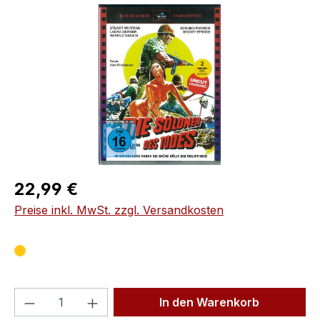
Bildergalerie überspringen
Regulärer Preis:
22,99 €
Preise inkl. MwSt. zzgl. Versandkosten
Produkt Anzahl: Gib den gewünschten We
In den Warenkorb