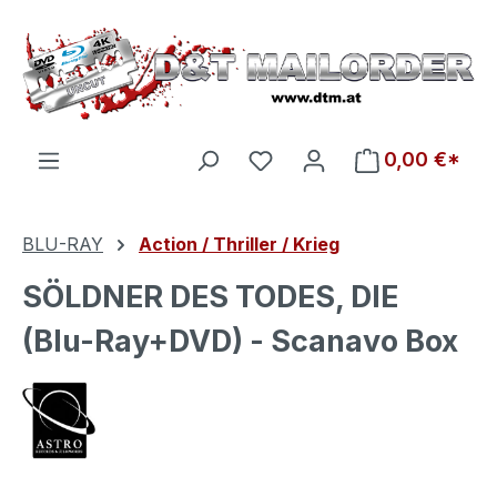
Zum Hauptinhalt springen
Du hast 0 Produkte auf d
0,00 €*
BLU-RAY
Action / Thriller / Krieg
SÖLDNER DES TODES, DIE
(Blu-Ray+DVD) - Scanavo Box