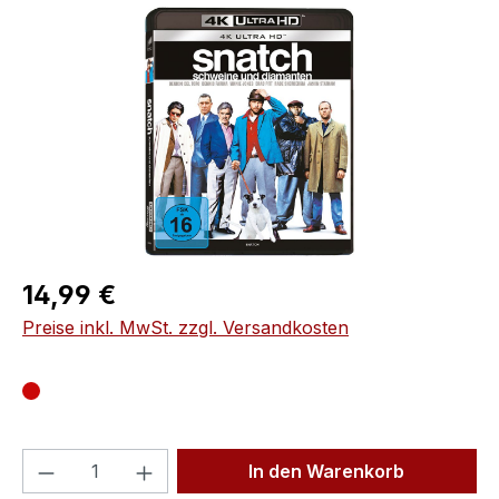
Bildergalerie überspringen
Regulärer Preis:
14,99 €
Preise inkl. MwSt. zzgl. Versandkosten
Produkt Anzahl: Gib den gewünschten We
In den Warenkorb