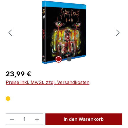
Bildergalerie überspringen
Regulärer Preis:
23,99 €
Preise inkl. MwSt. zzgl. Versandkosten
Produkt Anzahl: Gib den gewünschten We
In den Warenkorb