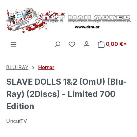
Zum Hauptinhalt springen
Du hast 0 Produkte auf d
0,00 €*
BLU-RAY
Horror
SLAVE DOLLS 1&2 (OmU) (Blu-
Ray) (2Discs) - Limited 700
Edition
UncutTV