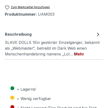
Zum Merkzettel hinzufügen
Produktnummer:
UAM003
Beschreibung
SLAVE DOLLS 1Ein gestörter Einzelgänger, bekannt
als „Webmaster“, betreibt im Dark Web einen
Menschenhandelsring namens „Lol…
Mehr
●
= Lagernd
●
= Wenig verfügbar
●
= Nicht Lagernd (Das Produkt wird für Dich