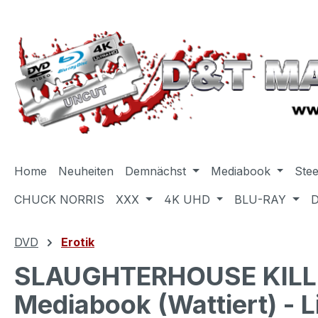
m Hauptinhalt springen
Zur Suche springen
Zur Hauptnavigation springen
Home
Neuheiten
Demnächst
Mediabook
Ste
CHUCK NORRIS
XXX
4K UHD
BLU-RAY
DVD
Erotik
SLAUGHTERHOUSE KILLER
Mediabook (Wattiert) - L