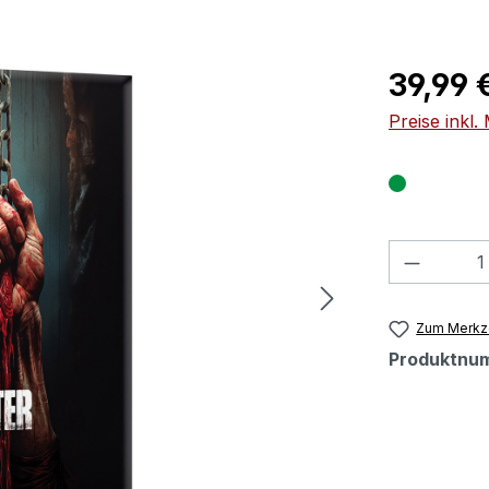
Regulärer Pr
39,99 
Preise inkl
Produkt
Zum Merkze
Produktnu