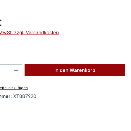
eis:
€
. MwSt. zzgl. Versandkosten
 Anzahl: Gib den gewünschten Wert ein 
In den Warenkorb
ttel hinzufügen
mmer:
XT887920