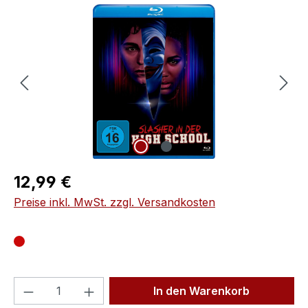
Bildergalerie überspringen
Regulärer Preis:
12,99 €
Preise inkl. MwSt. zzgl. Versandkosten
Produkt Anzahl: Gib den gewünschten We
In den Warenkorb