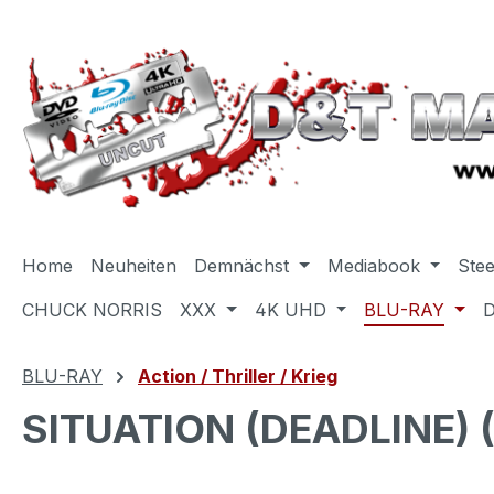
m Hauptinhalt springen
Zur Suche springen
Zur Hauptnavigation springen
Home
Neuheiten
Demnächst
Mediabook
Ste
CHUCK NORRIS
XXX
4K UHD
BLU-RAY
BLU-RAY
Action / Thriller / Krieg
SITUATION (DEADLINE) (