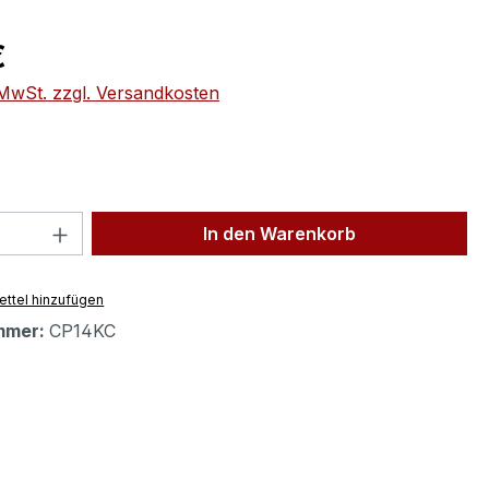
eis:
€
. MwSt. zzgl. Versandkosten
 Anzahl: Gib den gewünschten Wert ein 
In den Warenkorb
ttel hinzufügen
mmer:
CP14KC