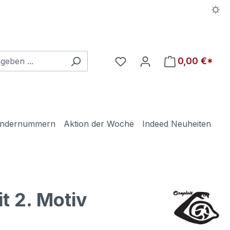
Du hast 0 Produkte auf d
0,00 €*
ndernummern
Aktion der Woche
Indeed Neuheiten
t 2. Motiv