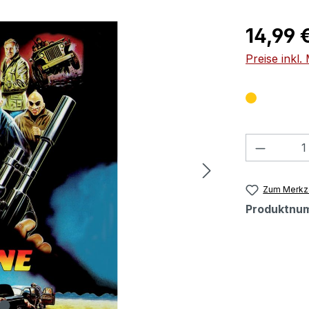
Regulärer Pr
14,99 
Preise inkl
Produkt
Zum Merkze
Produktnu