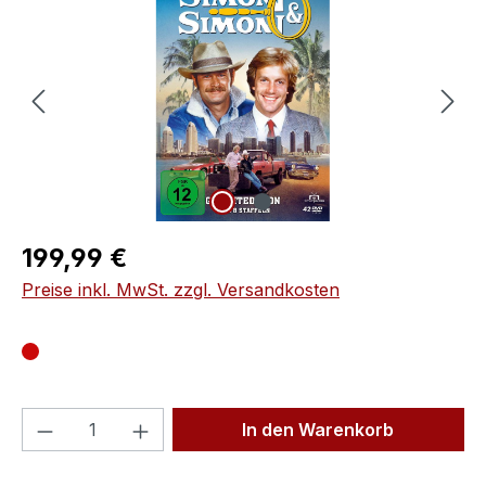
Regulärer Preis:
199,99 €
Preise inkl. MwSt. zzgl. Versandkosten
Produkt Anzahl: Gib den gewünschten We
In den Warenkorb