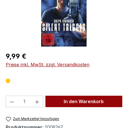
Regulärer Preis:
9,99 €
Preise inkl. MwSt. zzgl. Versandkosten
Produkt Anzahl: Gib den gewünschten We
In den Warenkorb
Zum Merkzettel hinzufügen
Produktnummer:
1008267