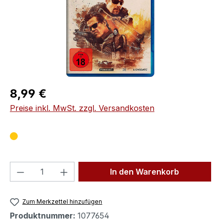
Regulärer Preis:
8,99 €
Preise inkl. MwSt. zzgl. Versandkosten
Produkt Anzahl: Gib den gewünschten We
In den Warenkorb
Zum Merkzettel hinzufügen
Produktnummer:
1077654