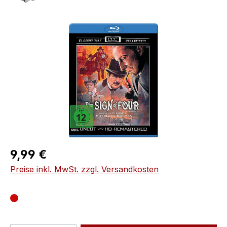
Bildergalerie überspringen
Regulärer Preis:
9,99 €
Preise inkl. MwSt. zzgl. Versandkosten