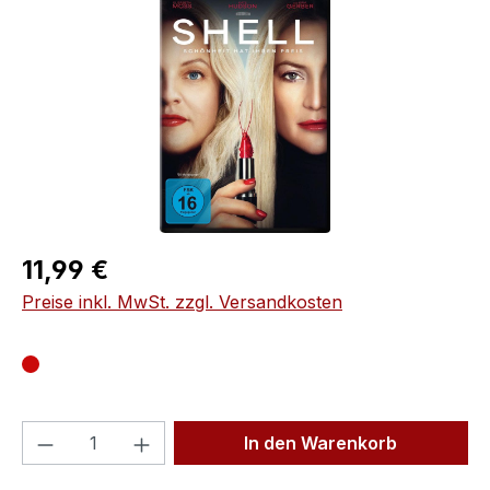
Regulärer Preis:
11,99 €
Preise inkl. MwSt. zzgl. Versandkosten
Produkt Anzahl: Gib den gewünschten We
In den Warenkorb