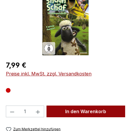
Regulärer Preis:
7,99 €
Preise inkl. MwSt. zzgl. Versandkosten
Produkt Anzahl: Gib den gewünschten We
In den Warenkorb
Zum Merkzettel hinzufügen