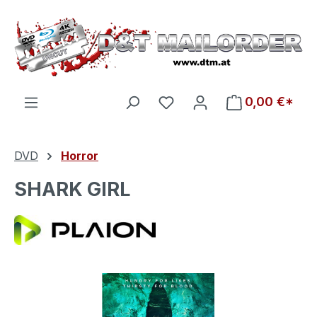
Zum Hauptinhalt springen
Du hast 0 Produkte auf d
0,00 €*
DVD
Horror
SHARK GIRL
Bildergalerie überspringen