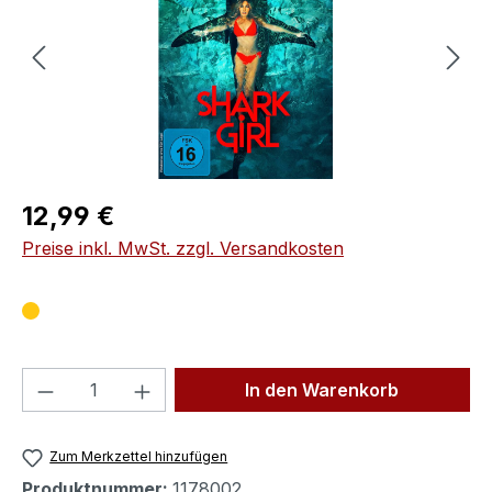
Regulärer Preis:
12,99 €
Preise inkl. MwSt. zzgl. Versandkosten
Produkt Anzahl: Gib den gewünschten We
In den Warenkorb
Zum Merkzettel hinzufügen
Produktnummer:
1178002