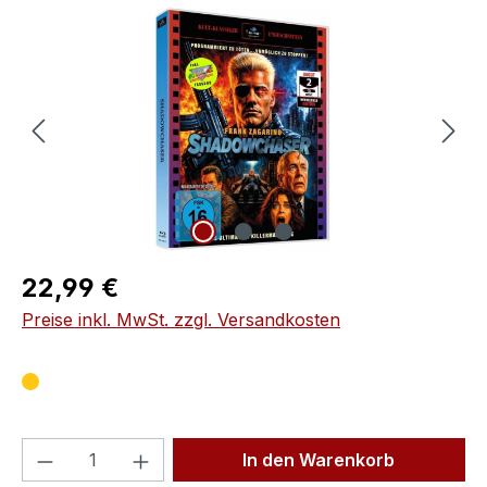
Bildergalerie überspringen
Regulärer Preis:
22,99 €
Preise inkl. MwSt. zzgl. Versandkosten
Produkt Anzahl: Gib den gewünschten We
In den Warenkorb