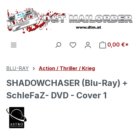
Zum Hauptinhalt springen
Du hast 0 Produkte auf d
0,00 €*
BLU-RAY
Action / Thriller / Krieg
SHADOWCHASER (Blu-Ray) +
SchleFaZ- DVD - Cover 1