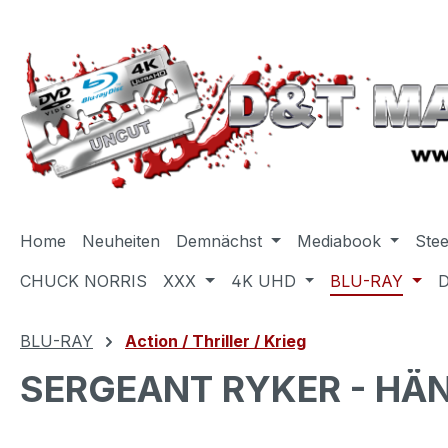
m Hauptinhalt springen
Zur Suche springen
Zur Hauptnavigation springen
Home
Neuheiten
Demnächst
Mediabook
Ste
CHUCK NORRIS
XXX
4K UHD
BLU-RAY
BLU-RAY
Action / Thriller / Krieg
SERGEANT RYKER - HÄN