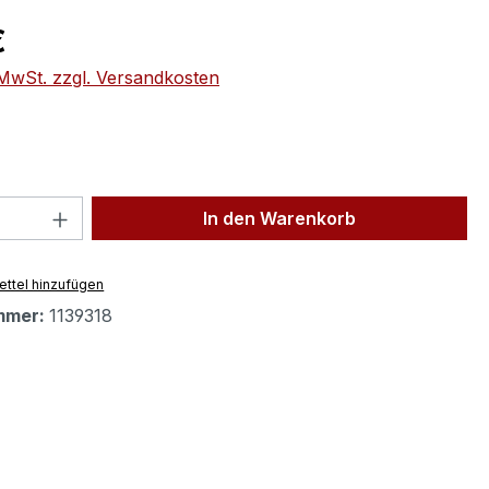
eis:
€
. MwSt. zzgl. Versandkosten
 Anzahl: Gib den gewünschten Wert ein 
In den Warenkorb
ttel hinzufügen
mmer:
1139318