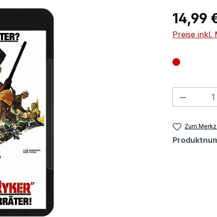
Regulärer Pr
14,99 
Preise inkl
Produkt
Zum Merkze
Produktnu