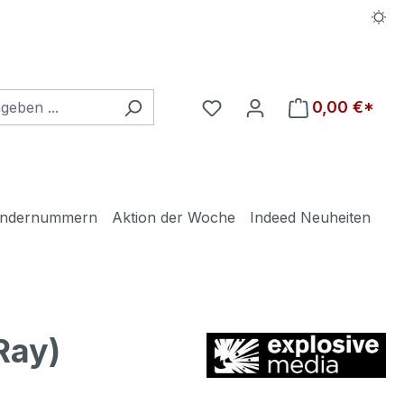
Du hast 0 Produkte auf d
0,00 €*
ndernummern
Aktion der Woche
Indeed Neuheiten
Ray)