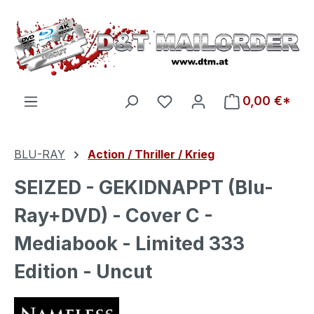
Zum Hauptinhalt springen
Du hast 0 Produkte auf d
0,00 €*
BLU-RAY
Action / Thriller / Krieg
SEIZED - GEKIDNAPPT (Blu-
Ray+DVD) - Cover C -
Mediabook - Limited 333
Edition - Uncut