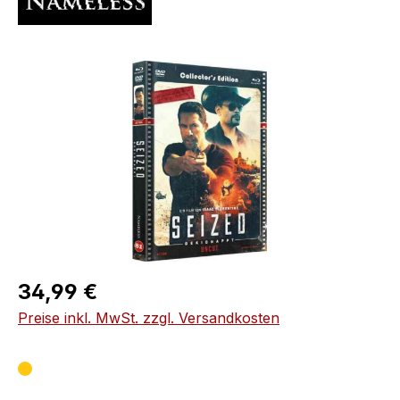
Bildergalerie überspringen
Regulärer Preis:
34,99 €
Preise inkl. MwSt. zzgl. Versandkosten