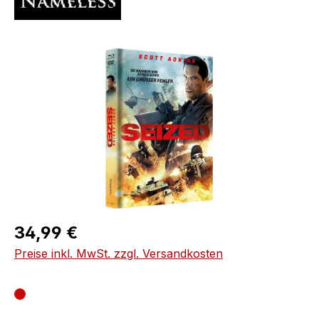
Bildergalerie überspringen
Regulärer Preis:
34,99 €
Preise inkl. MwSt. zzgl. Versandkosten