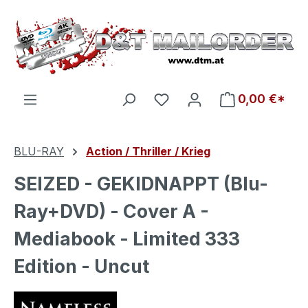
Zum Hauptinhalt springen
Du hast 0 Produkte auf d
0,00 €*
BLU-RAY
Action / Thriller / Krieg
SEIZED - GEKIDNAPPT (Blu-
Ray+DVD) - Cover A -
Mediabook - Limited 333
Edition - Uncut