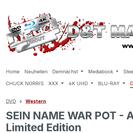
m Hauptinhalt springen
Zur Suche springen
Zur Hauptnavigation springen
Home
Neuheiten
Demnächst
Mediabook
Ste
CHUCK NORRIS
XXX
4K UHD
BLU-RAY
DVD
Western
SEIN NAME WAR POT - 
Limited Edition