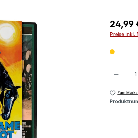
Regulärer Pr
24,99 
Preise inkl
Produkt
Zum Merkze
Produktnu