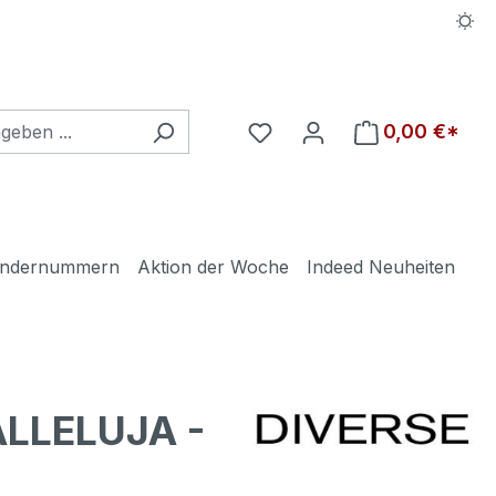
Du hast 0 Produkte auf d
0,00 €*
ndernummern
Aktion der Woche
Indeed Neuheiten
ALLELUJA -