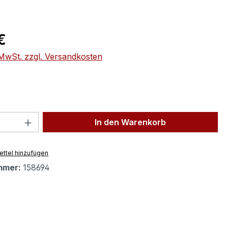
eis:
€
. MwSt. zzgl. Versandkosten
 Anzahl: Gib den gewünschten Wert ein 
In den Warenkorb
ttel hinzufügen
mmer:
158694