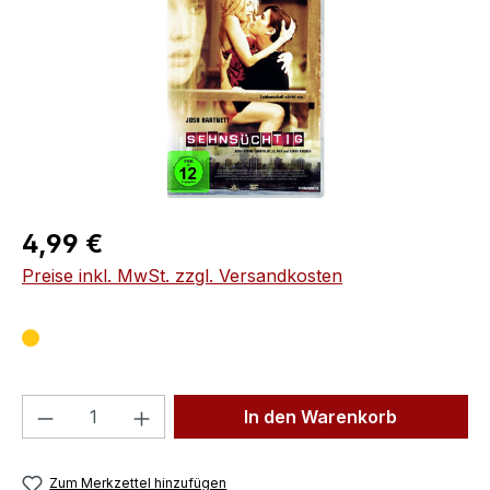
Regulärer Preis:
4,99 €
Preise inkl. MwSt. zzgl. Versandkosten
Produkt Anzahl: Gib den gewünschten We
In den Warenkorb
Zum Merkzettel hinzufügen