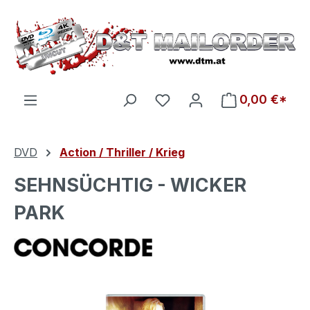
Zum Hauptinhalt springen
Du hast 0 Produkte auf d
0,00 €*
DVD
Action / Thriller / Krieg
SEHNSÜCHTIG - WICKER
PARK
Bildergalerie überspringen